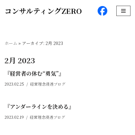
コンサルティングZERO
コ
ン
テ
ン
ホーム
»
アーカイブ: 2月 2023
ツ
へ
2月 2023
ス
キ
『経営者の休む“勇気”』
ッ
2023.02.25
経営理念浸透ブログ
プ
『アンダーラインを決める』
2023.02.19
経営理念浸透ブログ