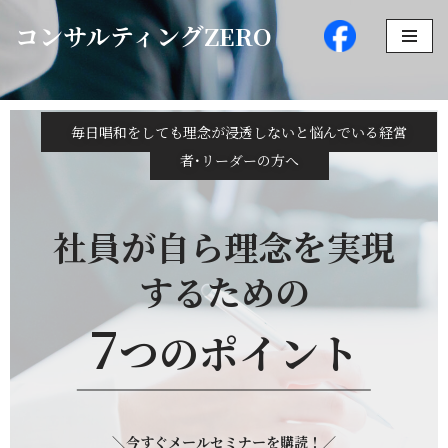
コンサルティングZERO
コ
ン
テ
ン
毎日唱和をしても理念が浸透しないと悩んでいる経営
ツ
者･リーダーの方へ
へ
ス
キ
が
を
社員
自ら理念
実現
ッ
の
するため
プ
7
つのポイント
＼今すぐメールセミナーを購読！／