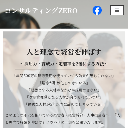
コンサルティングZERO
コ
ン
テ
ン
ツ
人と理念で経営を伸ばす
へ
ス
～採用力・育成力・定着率を2倍にする方法～
キ
ッ
「年間500万の研修費用を使っていても効果が感じられない」
プ
「理念が形骸化してきている」
「理想とする人材がなかなか採用できない」
「次期管理職となる人材が育てられていない」
「優秀な人材が5年以内に辞めてしまっている」
このような不安を抱いている経営者・経営幹部・人事担当者へ、
「人
と理念で経営を伸ばす」ノウハウの一部を公開いたします。