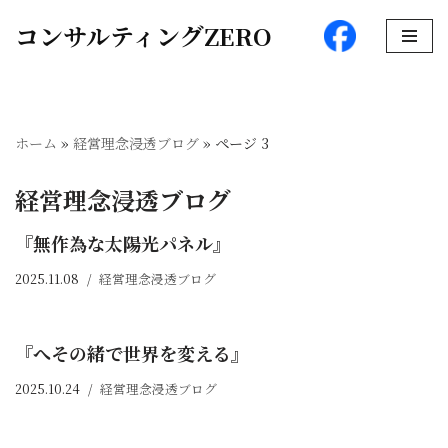
コンサルティングZERO
コ
ン
テ
ン
ホーム
»
経営理念浸透ブログ
»
ページ 3
ツ
へ
経営理念浸透ブログ
ス
キ
『無作為な太陽光パネル』
ッ
2025.11.08
経営理念浸透ブログ
プ
『へその緒で世界を変える』
2025.10.24
経営理念浸透ブログ