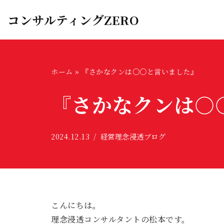
コンサルティングZERO
コ
ン
テ
ン
ホーム
»
『さかなクンは○○と言いました』
ツ
『さかなクンは○
へ
ス
キ
2024.12.13
経営理念浸透ブログ
ッ
プ
こんにちは。
理念浸透コンサルタントの松本です。