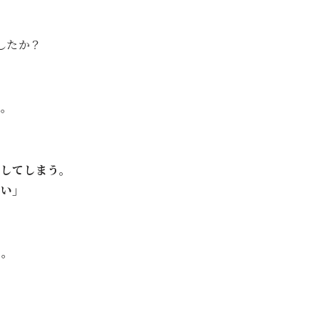
したか？
た。
用してしまう。
い」
ん。