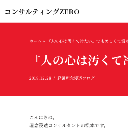
コンサルティングZERO
コ
ン
テ
ン
ホーム
»
『人の心は汚くて冷たい。でも美しくて温
ツ
『人の心は汚くて
へ
ス
キ
2018.12.28
経営理念浸透ブログ
ッ
プ
こんにちは。
理念浸透コンサルタントの松本です。