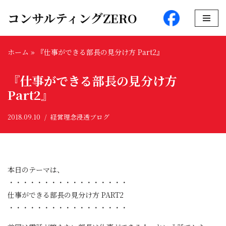
コンサルティングZERO
コ
ン
ホーム
»
『仕事ができる部長の見分け方 Part2』
テ
ン
『仕事ができる部長の見分け方
ツ
へ
Part2』
ス
キ
2018.09.10
経営理念浸透ブログ
ッ
プ
本日のテーマは、
・・・・・・・・・・・・・・・・・
仕事ができる部長の見分け方 PART2
・・・・・・・・・・・・・・・・・