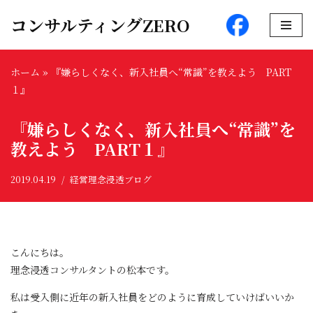
コンサルティングZERO
コ
ン
ホーム
»
『嫌らしくなく、新入社員へ“常識”を教えよう PART
テ
１』
ン
ツ
『嫌らしくなく、新入社員へ“常識”を
へ
ス
教えよう PART１』
キ
ッ
2019.04.19
経営理念浸透ブログ
プ
こんにちは。
理念浸透コンサルタントの松本です。
私は受入側に近年の新入社員をどのように育成していけばいいか