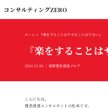
コンサルティングZERO
コ
ン
テ
ン
ホーム
»
『楽をすることはサボることはでない』
ツ
『楽をすることは
へ
ス
キ
2024.12.06
経営理念浸透ブログ
ッ
プ
こんにちは。
理念浸透コンサルタントの松本です。