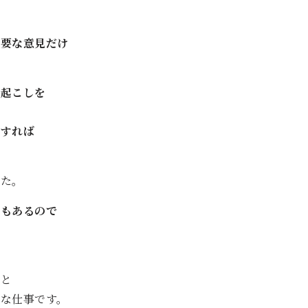
重要な意見だけ
字起こしを
すれば
した。
ともあるので
」と
な仕事です。