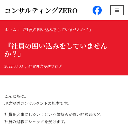
コンサルティングZERO
コ
ン
ホーム
»
『社員の囲い込みをしていませんか？』
テ
ン
『社員の囲い込みをしていません
ツ
へ
か？』
ス
キ
2022.03.03
経営理念浸透ブログ
ッ
プ
こんにちは。
理念浸透コンサルタントの松本です。
社員を大事にしたい！という気持ちが強い経営者ほど、
社員の退職にショックを受けます。