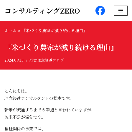
コンサルティングZERO
コ
ン
ホーム
»
『米づくり農家が減り続ける理由』
テ
ン
『米づくり農家が減り続ける理由』
ツ
へ
2024.09.13
経営理念浸透ブログ
ス
キ
ッ
プ
こんにちは。
理念浸透コンサルタントの松本です。
新米が流通するまでの辛抱と言われていますが、
お米不足が深刻です。
福祉関係の事業では、