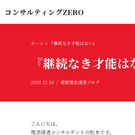
コンサルティングZERO
コ
ン
テ
ン
ホーム
»
『継続なき才能はない』
ツ
『継続なき才能は
へ
ス
キ
2020.12.16
経営理念浸透ブログ
ッ
プ
こんにちは。
理念浸透コンサルタントの松本です。