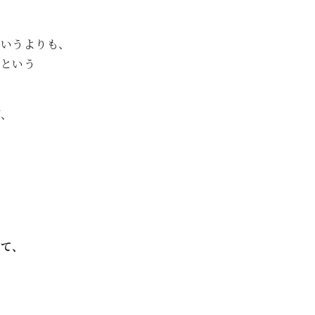
というよりも、
」という
ば、
て、