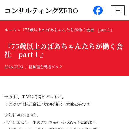
コンサルティングZERO
コ
ン
ホーム
»
『75歳以上のばあちゃんたちが働く会社 part１』
テ
ン
『75歳以上のばあちゃんたちが働く会
ツ
へ
社 part１』
ス
キ
2026.02.23
経営理念浸透ブログ
ッ
プ
十方よし.ＴＶ12月号のゲストは、
うきはの宝株式会社 代表取締役・大熊社長です。
大熊社長は2019年、
生活に困窮し、生きがいを失いつつあった高齢者に