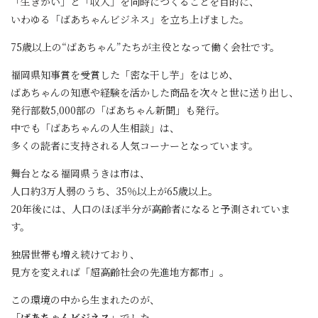
「生きがい」と「収入」を同時につくることを目的に、
いわゆる「ばあちゃんビジネス」を立ち上げました。
75歳以上の“ばあちゃん”たちが主役となって働く会社です。
福岡県知事賞を受賞した「密な干し芋」をはじめ、
ばあちゃんの知恵や経験を活かした商品を次々と世に送り出し、
発行部数5,000部の「ばあちゃん新聞」も発行。
中でも「ばあちゃんの人生相談」は、
多くの読者に支持される人気コーナーとなっています。
舞台となる福岡県うきは市は、
人口約3万人弱のうち、35％以上が65歳以上。
20年後には、人口のほぼ半分が高齢者になると予測されていま
す。
独居世帯も増え続けており、
見方を変えれば「超高齢社会の先進地方都市」。
この環境の中から生まれたのが、
「ばあちゃんビジネス」
でした。