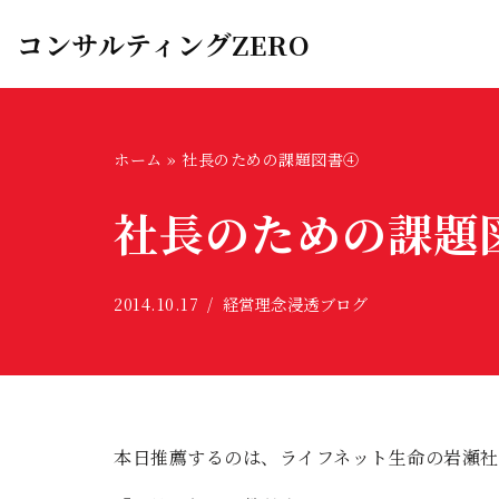
コンサルティングZERO
コ
ン
テ
ン
ホーム
»
社長のための課題図書④
ツ
社長のための課題
へ
ス
キ
2014.10.17
経営理念浸透ブログ
ッ
プ
本日推薦するのは、ライフネット生命の岩瀬社