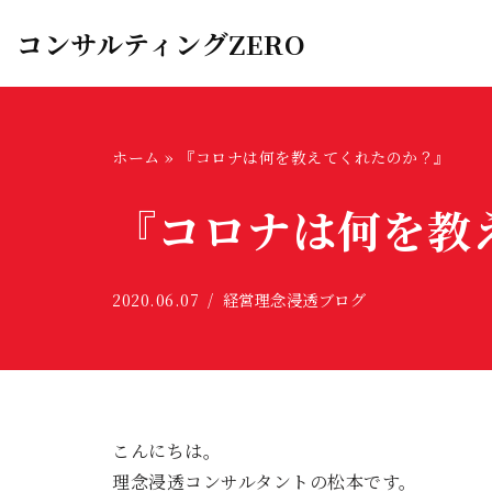
コンサルティングZERO
コ
ン
テ
ン
ホーム
»
『コロナは何を教えてくれたのか？』
ツ
『コロナは何を教
へ
ス
キ
2020.06.07
経営理念浸透ブログ
ッ
プ
こんにちは。
理念浸透コンサルタントの松本です。