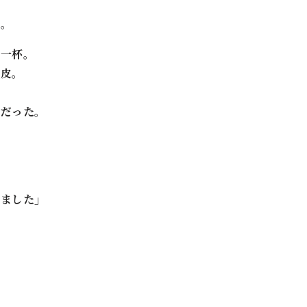
た。
精一杯。
皮。
だった。
ました」