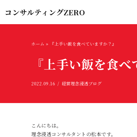
コンサルティングZERO
コ
ン
テ
ン
ホーム
»
『上手い飯を食べていますか？』
ツ
『上手い飯を食べ
へ
ス
キ
2022.09.16
経営理念浸透ブログ
ッ
プ
こんにちは。
理念浸透コンサルタントの松本です。