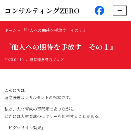
コンサルティングZERO
コ
ン
ホーム
»
『他人への期待を手放す その１』
テ
ン
『他人への期待を手放す その１』
ツ
へ
2020.04.10
経営理念浸透ブログ
ス
キ
ッ
プ
こんにちは。
理念浸透コンサルタントの松本です。
私は、人材育成の専門家でありながら、
ときには人材育成のセオリーを無視することがある。
「ピグマリオン効果」