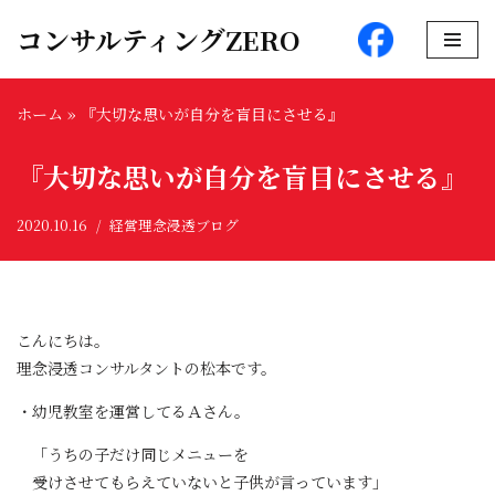
コンサルティングZERO
コ
ン
ホーム
»
『大切な思いが自分を盲目にさせる』
テ
ン
『大切な思いが自分を盲目にさせる』
ツ
へ
2020.10.16
経営理念浸透ブログ
ス
キ
ッ
プ
こんにちは。
理念浸透コンサルタントの松本です。
・幼児教室を運営してるＡさん。
「うちの子だけ同じメニューを
受けさせてもらえていないと子供が言っています」