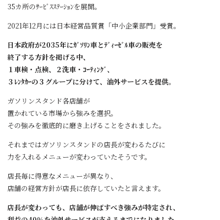
35カ所のｻｰﾋﾞｽｽﾃｰｼｮﾝを展開。
2021年12月には日本経営品質賞「中小企業部門」受賞。
日本政府が2035年にｶﾞｿﾘﾝ車とﾃﾞｨｰｾﾞﾙ車の販売を
終了する方針を掲げる中、
１車検・点検、２洗車・ｺｰﾃｨﾝｸﾞ、
３ﾚﾝﾀｶｰの３グループに分けて、油外サービスを提供。
ガソリンスタンド各店舗が
置かれている市場から強みを選択。
その強みを徹底的に磨き上げることをされました。
それまではガソリンスタンドの店長が変わるたびに
力を入れるメニューが変わっていたそうです。
店長毎に得意なメニューが異なり、
店舗の経営方針が店長に依存していたと言えます。
店長が変わっても、店舗が伸ばすべき強みが特定され、
利益の40％を油外サービスが支えるまでになりました。