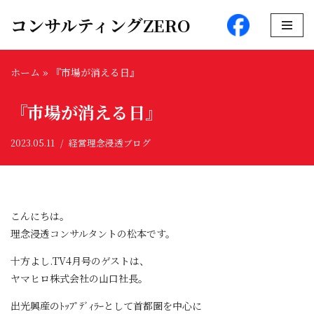
コンサルティングZERO
コ
ン
ホーム
»
『市場が消える日』
テ
ン
『市場が消える日』
ツ
へ
2023.05.11
経営理念浸透ブログ
ス
キ
ッ
プ
こんにちは。
理念浸透コンサルタントの松本です。
十方よし.TV4月号のゲストは、
ヤマヒロ株式会社の山口社長。
出光興産のﾄｯﾌﾟﾃﾞｨﾗｰとして首都圏を中心に