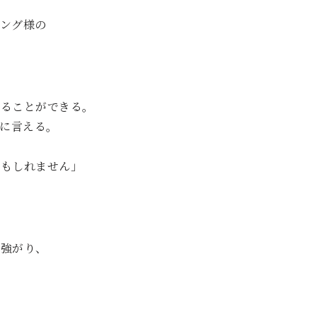
ング様の
することができる。
に言える。
もしれません」
に強がり、