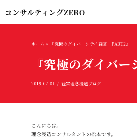
コンサルティングZERO
コ
ン
テ
ン
ホーム
»
『究極のダイバーシテイ経営 PART2』
ツ
『究極のダイバーシ
へ
ス
キ
2019.07.01
経営理念浸透ブログ
ッ
プ
こんにちは。
理念浸透コンサルタントの松本です。