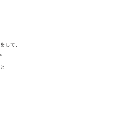
。
をして、
。
だと