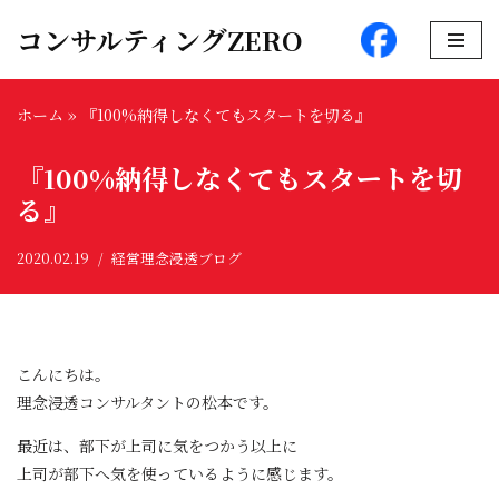
コンサルティングZERO
コ
ン
ホーム
»
『100%納得しなくてもスタートを切る』
テ
ン
『100%納得しなくてもスタートを切
ツ
へ
る』
ス
キ
2020.02.19
経営理念浸透ブログ
ッ
プ
こんにちは。
理念浸透コンサルタントの松本です。
最近は、部下が上司に気をつかう以上に
上司が部下へ気を使っているように感じます。